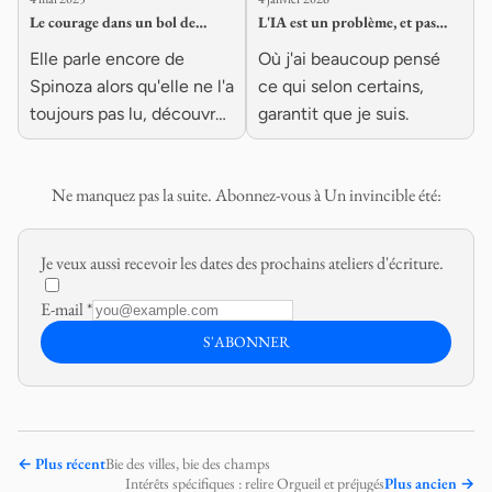
Le courage dans un bol de
L'IA est un problème, et pas
soupe
celui que vous croyez
Elle parle encore de
Où j'ai beaucoup pensé
Spinoza alors qu'elle ne l'a
ce qui selon certains,
toujours pas lu, découvrez
garantit que je suis.
son histoire.
Ne manquez pas la suite. Abonnez-vous à Un invincible été:
Je veux aussi recevoir les dates des prochains ateliers d'écriture.
E-mail
*
S'ABONNER
←
Plus récent
Bie des villes, bie des champs
Intérêts spécifiques : relire Orgueil et préjugés
Plus ancien
→